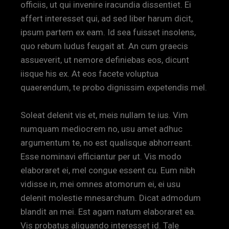
officiis, ut qui invenire iracundia dissentiet. Ei
affert interesset qui, ad sed liber harum dicit,
ipsum partem ex eam. Id sea fuisset insolens,
quo rebum ludus feugait at. An cum graecis
assueverit, ut nemore definiebas eos, dicunt
iisque his ex. At eos facete voluptua
quaerendum, te probo dignissim expetendis mel.
Soleat delenit vis et, meis nullam te ius. Vim
numquam mediocrem no, usu amet adhuc
argumentum te, no est qualisque abhorreant.
Esse nominavi efficiantur per ut. Vis modo
elaboraret ei, mel congue essent cu. Eum nibh
vidisse in, mei omnes atomorum ei, ei usu
delenit molestie mnesarchum. Dicat admodum
blandit an mei. Est agam natum elaboraret ea.
Vis probatus aliquando interesset id. Tale