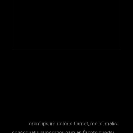
DIRECTION
MARTHA RAMIREZ
14 JUILLET 2021
INTERVIEW
THE-DODO
A NEW FACE
AND DIRECTION
L
orem ipsum dolor sit amet, mei ei malis
consequat ullamcorper, eam an facete quodsi