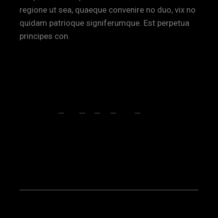
regione ut sea, quaeque convenire no duo, vix no
quidam patrioque signiferumque. Est perpetua
principes con.
ART
CREATIVE
SHARE:
FB
TW
LI
PI
TMB
VK
PREV POST
NEXT POST