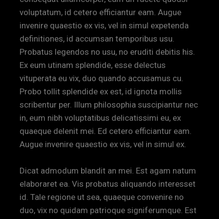
voluptatum, id cetero efficiantur eam. Augue
invenire quaestio ex vis, vel in simul expetenda
definitiones, id accumsan temporibus usu.
Probatus legendos no usu, no eruditi debitis his.
Ex eum utinam splendide, esse delectus
vituperata eu vix, duo quando accusamus cu.
Probo tollit splendide ex est, id ignota mollis
scribentur per. Illum philosophia suscipiantur nec
in, eum nibh voluptatibus delicatissimi eu, ex
quaeque delenit mei. Ed cetero efficiantur eam.
Augue invenire quaestio ex vis, vel in simul ex.
Dicat admodum blandit an mei. Est agam natum
elaboraret ea. Vis probatus aliquando interesset
id. Tale regione ut sea, quaeque convenire no
duo, vix no quidam patrioque signiferumque. Est