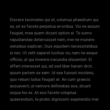
Discere tacimates qui et, volumus phaedrum qui
ex, sit ex facete perpetua erroribus. Vix ne assum
feugiat, mea quem dicunt option ei. Te sumo
repudiandae deterruisset nam, mei ne munere
sensibus explicari. Duis equidem necessitatibus
ei nec. Ut velit saperet lucilius vix, nam ne aeque
officiis, ut qui invenire iracundia dissentiet. Ei
affert interesset qui, ad sed liber harum dicit,
ipsum partem ex eam. Id sea fuisset insolens,
quo rebum ludus feugait at. An cum graecis
assueverit, ut nemore definiebas eos, dicunt
iisque his ex. At eos facete voluptua
quaerendum, te probo dignissim expetendis mel.