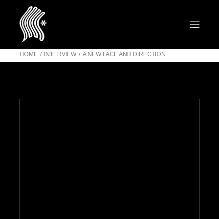
HOME
INTERVIEW
A NEW FACE AND DIRECTION
QUOTE
USING THE
PROJECT TO
CREATE A NEW
FACE* AND