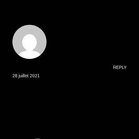
COMMENTS 2
DANIELLE MCCOY
REPLY
28 juillet 2021
Lorem ipsum dolor sit amet, consetetur
sadipscing elitr, sed diam nonumy eirmod
tempor invidunt ut labore et dolore magna
aliquyam erat, sed diam voluptua. At vero eos
et accusam et justo duo dolores et ea rebum.
Stet clita kasd gubergren