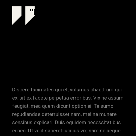
USING THE
PROJECT TO
CREATE A NEW
FACE AND
DIRECTION
Discere tacimates qui et, volumus phaedrum qui
ex, sit ex facete perpetua erroribus. Vix ne assum
feugiat, mea quem dicunt option ei. Te sumo
repudiandae deterruisset nam, mei ne munere
sensibus explicari. Duis equidem necessitatibus
ei nec. Ut velit saperet lucilius vix, nam ne aeque