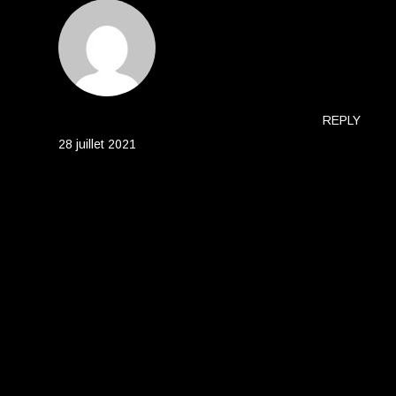
JOSE BAKER
REPLY
28 juillet 2021
Lorem ipsum dolor sit amet, consetetur
sadipscing elitr, sed diam nonumy eirmod
tempor invidunt ut labore et dolore magna
aliquyam erat, sed diam voluptua.
LAISSER UN COMMENTAIRE
Votre adresse e-mail ne sera pas publiée.
Les champs
obligatoires sont indiqués avec
*