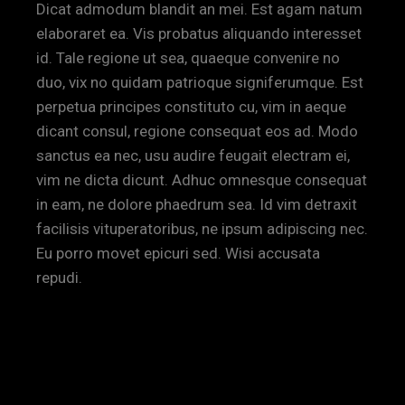
Dicat admodum blandit an mei. Est agam natum
elaboraret ea. Vis probatus aliquando interesset
id. Tale regione ut sea, quaeque convenire no
duo, vix no quidam patrioque signiferumque. Est
perpetua principes constituto cu, vim in aeque
dicant consul, regione consequat eos ad. Modo
sanctus ea nec, usu audire feugait electram ei,
vim ne dicta dicunt. Adhuc omnesque consequat
in eam, ne dolore phaedrum sea. Id vim detraxit
facilisis vituperatoribus, ne ipsum adipiscing nec.
Eu porro movet epicuri sed. Wisi accusata
repudi.
IN PICTURES AND IN WORDS
BY KATIE