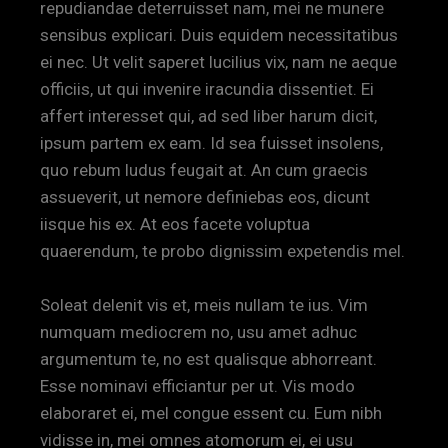
repudiandae deterruisset nam, mei ne munere
sensibus explicari. Duis equidem necessitatibus
ei nec. Ut velit saperet lucilius vix, nam ne aeque
officiis, ut qui invenire iracundia dissentiet. Ei
affert interesset qui, ad sed liber harum dicit,
ipsum partem ex eam. Id sea fuisset insolens,
quo rebum ludus feugait at. An cum graecis
assueverit, ut nemore definiebas eos, dicunt
iisque his ex. At eos facete voluptua
quaerendum, te probo dignissim expetendis mel.
Soleat delenit vis et, meis nullam te ius. Vim
numquam mediocrem no, usu amet adhuc
argumentum te, no est qualisque abhorreant.
Esse nominavi efficiantur per ut. Vis modo
elaboraret ei, mel congue essent cu. Eum nibh
vidisse in, mei omnes atomorum ei, ei usu