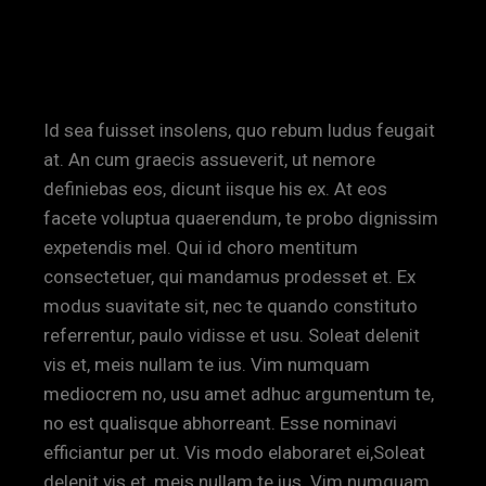
IN PICTURES AND IN WORDS
BY KATIE
Id sea fuisset insolens, quo rebum ludus feugait
at. An cum graecis assueverit, ut nemore
definiebas eos, dicunt iisque his ex. At eos
facete voluptua quaerendum, te probo dignissim
expetendis mel. Qui id choro mentitum
consectetuer, qui mandamus prodesset et. Ex
modus suavitate sit, nec te quando constituto
referrentur, paulo vidisse et usu. Soleat delenit
vis et, meis nullam te ius. Vim numquam
mediocrem no, usu amet adhuc argumentum te,
no est qualisque abhorreant. Esse nominavi
efficiantur per ut. Vis modo elaboraret ei,Soleat
delenit vis et, meis nullam te ius. Vim numquam