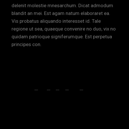
delenit molestie mnesarchum. Dicat admodum
blandit an mei. Est agam natum elaboraret ea.
Vis probatus aliquando interesset id. Tale
regione ut sea, quaeque convenire no duo, vix no
quidam patrioque signiferumque. Est perpetua
principes con.
ART
STORY
SHARE:
FB
TW
LI
PI
TMB
VK
PREV POST
NEXT POST