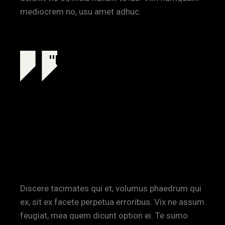
mediocrem no, usu amet adhuc.
USING THE
PROJECT TO
CREATE A NEW
FACE AND
DIRECTION
Discere tacimates qui et, volumus phaedrum qui
ex, sit ex facete perpetua erroribus. Vix ne assum
feugiat, mea quem dicunt option ei. Te sumo