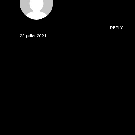
JOSE BAKER
REPLY
28 juillet 2021
Lorem ipsum dolor sit amet, consetetur
sadipscing elitr, sed diam nonumy eirmod
tempor invidunt ut labore et dolore magna
aliquyam erat, sed diam voluptua.
LAISSER UN COMMENTAIRE
Votre adresse e-mail ne sera pas publiée.
Les champs
obligatoires sont indiqués avec
*