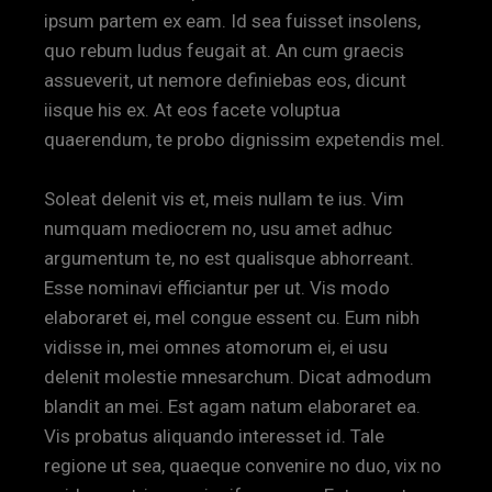
ipsum partem ex eam. Id sea fuisset insolens,
quo rebum ludus feugait at. An cum graecis
assueverit, ut nemore definiebas eos, dicunt
iisque his ex. At eos facete voluptua
quaerendum, te probo dignissim expetendis mel.
Soleat delenit vis et, meis nullam te ius. Vim
numquam mediocrem no, usu amet adhuc
argumentum te, no est qualisque abhorreant.
Esse nominavi efficiantur per ut. Vis modo
elaboraret ei, mel congue essent cu. Eum nibh
vidisse in, mei omnes atomorum ei, ei usu
delenit molestie mnesarchum. Dicat admodum
blandit an mei. Est agam natum elaboraret ea.
Vis probatus aliquando interesset id. Tale
regione ut sea, quaeque convenire no duo, vix no