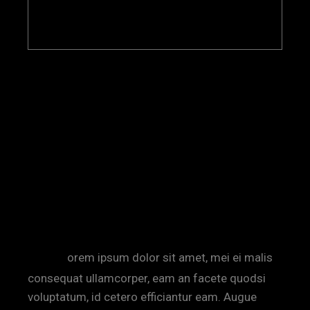
14 JUILLET 2021
INTERVIEW
THE-DODO
FRESH MINDS
PAVING NEW
REALITIES
L
orem ipsum dolor sit amet, mei ei malis
consequat ullamcorper, eam an facete quodsi
voluptatum, id cetero efficiantur eam. Augue