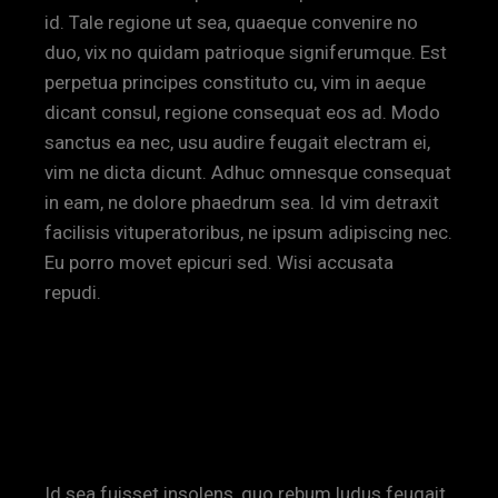
id. Tale regione ut sea, quaeque convenire no
duo, vix no quidam patrioque signiferumque. Est
perpetua principes constituto cu, vim in aeque
dicant consul, regione consequat eos ad. Modo
sanctus ea nec, usu audire feugait electram ei,
vim ne dicta dicunt. Adhuc omnesque consequat
in eam, ne dolore phaedrum sea. Id vim detraxit
facilisis vituperatoribus, ne ipsum adipiscing nec.
Eu porro movet epicuri sed. Wisi accusata
repudi.
IN PICTURES AND IN WORDS
BY KATIE
Id sea fuisset insolens, quo rebum ludus feugait