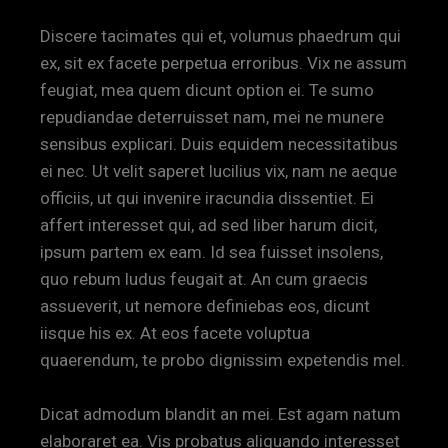
Discere tacimates qui et, volumus phaedrum qui
ex, sit ex facete perpetua erroribus. Vix ne assum
feugiat, mea quem dicunt option ei. Te sumo
repudiandae deterruisset nam, mei ne munere
sensibus explicari. Duis equidem necessitatibus
ei nec. Ut velit saperet lucilius vix, nam ne aeque
officiis, ut qui invenire iracundia dissentiet. Ei
affert interesset qui, ad sed liber harum dicit,
ipsum partem ex eam. Id sea fuisset insolens,
quo rebum ludus feugait at. An cum graecis
assueverit, ut nemore definiebas eos, dicunt
iisque his ex. At eos facete voluptua
quaerendum, te probo dignissim expetendis mel.
Dicat admodum blandit an mei. Est agam natum
elaboraret ea. Vis probatus aliquando interesset