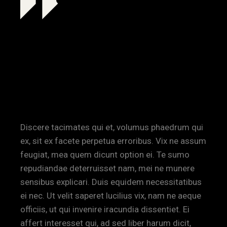
PROJECT TO
CREATE A NEW
FACE AND
DIRECTION
Discere tacimates qui et, volumus phaedrum qui
ex, sit ex facete perpetua erroribus. Vix ne assum
feugiat, mea quem dicunt option ei. Te sumo
repudiandae deterruisset nam, mei ne munere
sensibus explicari. Duis equidem necessitatibus
ei nec. Ut velit saperet lucilius vix, nam ne aeque
officiis, ut qui invenire iracundia dissentiet. Ei
affert interesset qui, ad sed liber harum dicit,