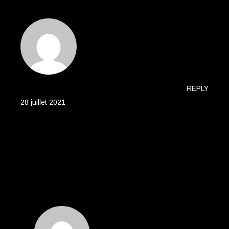
COMMENTS 2
DANIELLE MCCOY
REPLY
28 juillet 2021
Lorem ipsum dolor sit amet, consetetur
sadipscing elitr, sed diam nonumy eirmod
tempor invidunt ut labore et dolore magna
aliquyam erat, sed diam voluptua. At vero eos
et accusam et justo duo dolores et ea rebum.
Stet clita kasd gubergren