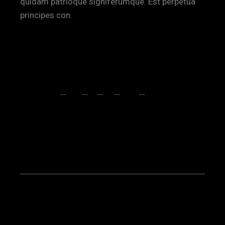
quidam patrioque signiferumque. Est perpetua
principes con.
ART
CREATIVE
SHARE:
FB
TW
LI
PI
TMB
VK
PREV POST
NEXT POST