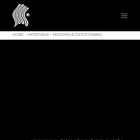
HOME
INTERVIEW
MODERN & ENTERTAINING
14 JUILLET 2021
INTERVIEW
STORY
THE-DODO
MODERN &
ENTERTAINING
L