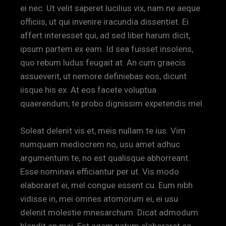
ei nec. Ut velit saperet lucilius vix, nam ne aeque
officiis, ut qui invenire iracundia dissentiet. Ei
affert interesset qui, ad sed liber harum dicit,
ipsum partem ex eam. Id sea fuisset insolens,
quo rebum ludus feugait at. An cum graecis
assueverit, ut nemore definiebas eos, dicunt
iisque his ex. At eos facete voluptua
quaerendum, te probo dignissim expetendis mel.
Soleat delenit vis et, meis nullam te ius. Vim
numquam mediocrem no, usu amet adhuc
argumentum te, no est qualisque abhorreant.
Esse nominavi efficiantur per ut. Vis modo
elaboraret ei, mel congue essent cu. Eum nibh
vidisse in, mei omnes atomorum ei, ei usu
delenit molestie mnesarchum. Dicat admodum