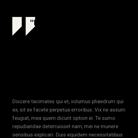
USING THE
PROJECT TO
CREATE A NEW
FACE AND
DIRECTION
Discere tacimates qui et, volumus phaedrum qui
ex, sit ex facete perpetua erroribus. Vix ne assum
feugiat, mea quem dicunt option ei. Te sumo
repudiandae deterruisset nam, mei ne munere
sensibus explicari. Duis equidem necessitatibus