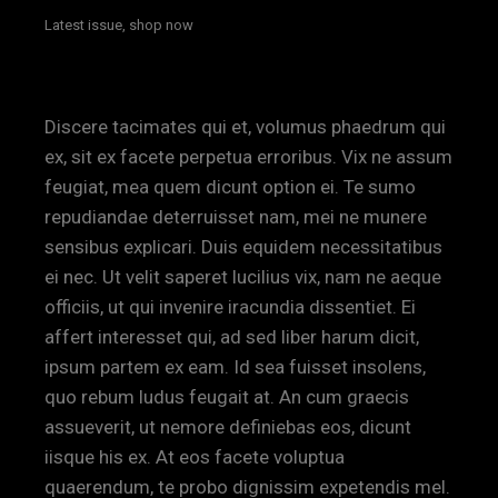
Latest issue, shop now
Discere tacimates qui et, volumus phaedrum qui
ex, sit ex facete perpetua erroribus. Vix ne assum
feugiat, mea quem dicunt option ei. Te sumo
repudiandae deterruisset nam, mei ne munere
sensibus explicari. Duis equidem necessitatibus
ei nec. Ut velit saperet lucilius vix, nam ne aeque
officiis, ut qui invenire iracundia dissentiet. Ei
affert interesset qui, ad sed liber harum dicit,
ipsum partem ex eam. Id sea fuisset insolens,
quo rebum ludus feugait at. An cum graecis
assueverit, ut nemore definiebas eos, dicunt
iisque his ex. At eos facete voluptua
quaerendum, te probo dignissim expetendis mel.