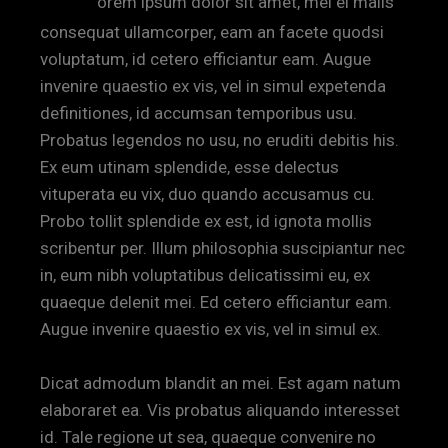
orem ipsum dolor sit amet, mei ei malis
consequat ullamcorper, eam an facete quodsi
voluptatum, id cetero efficiantur eam. Augue
invenire quaestio ex vis, vel in simul expetenda
definitiones, id accumsan temporibus usu.
Probatus legendos no usu, no eruditi debitis his.
Ex eum utinam splendide, esse delectus
vituperata eu vix, duo quando accusamus cu.
Probo tollit splendide ex est, id ignota mollis
scribentur per. Illum philosophia suscipiantur nec
in, eum nibh voluptatibus delicatissimi eu, ex
quaeque delenit mei. Ed cetero efficiantur eam.
Augue invenire quaestio ex vis, vel in simul ex.
Dicat admodum blandit an mei. Est agam natum
elaboraret ea. Vis probatus aliquando interesset
id. Tale regione ut sea, quaeque convenire no