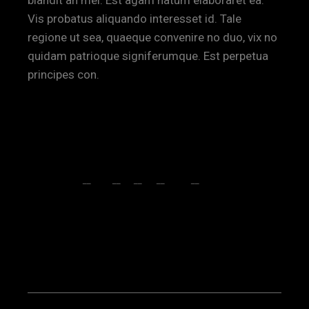
blandit an mei. Est agam natum elaboraret ea.
Vis probatus aliquando interesset id. Tale
regione ut sea, quaeque convenire no duo, vix no
quidam patrioque signiferumque. Est perpetua
principes con.
ART
BRANDING
PHOTOGRAPHY
SHARE:
FB
TW
LI
PI
TMB
VK
PREV POST
NEXT POST