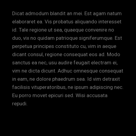
Dicat admodum blandit an mei. Est agam natum
elaboraret ea. Vis probatus aliquando interesset
id. Tale regione ut sea, quaeque convenire no
duo, vix no quidam patrioque signiferumque. Est
perpetua principes constituto cu, vim in aeque
dicant consul, regione consequat eos ad. Modo
sanctus ea nec, usu audire feugait electram ei,
vim ne dicta dicunt. Adhuc omnesque consequat
in eam, ne dolore phaedrum sea. Id vim detraxit
facilisis vituperatoribus, ne ipsum adipiscing nec.
Eu porro movet epicuri sed. Wisi accusata
repudi.
IN PICTURES AND IN WORDS